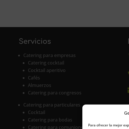
Servicios
Catering para empresas
Catering cocktail
Cocktail aperitivo
Cafés
Almuerzos
Catering para congresos
Catering para particulares
Cocktail
Ge
Catering para bodas
Para ofrecer la mejor ex
Catering para comuniones