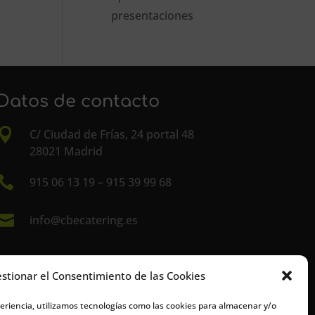
presentaciones
Datos de contacto

C/ Ciudad de Frías, 24 portal 48
28021 Madrid

915 06 13 19
–
915 39 99 68

info@cbecatering.es
stionar el Consentimiento de las Cookies
periencia, utilizamos tecnologías como las cookies para almacenar y/o