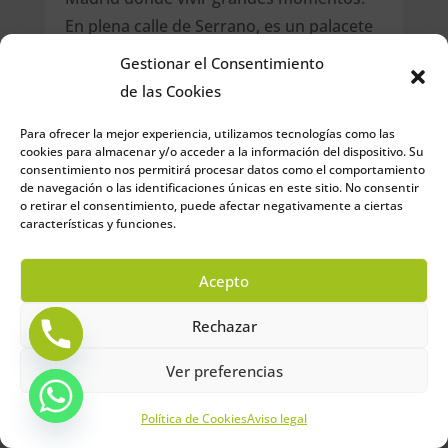
En plena calle de Serrano, es un palacete
ideal para eventos de empresa con
Gestionar el Consentimiento
diferentes espacios donde poder
de las Cookies
desarrollar la actividad y el servicio de
Para ofrecer la mejor experiencia, utilizamos tecnologías como las
catering.
cookies para almacenar y/o acceder a la información del dispositivo. Su
consentimiento nos permitirá procesar datos como el comportamiento
de navegación o las identificaciones únicas en este sitio. No consentir
o retirar el consentimiento, puede afectar negativamente a ciertas
características y funciones.
Espacio Iron
Acepto
Rechazar
Ver preferencias
Te presentamos el espacio ideal para tus
eventos. Ubicado en Madrid, dentro de la
Política de Cookies
Aviso legal
M-30, nustro loft de 200 m2 , de estilo