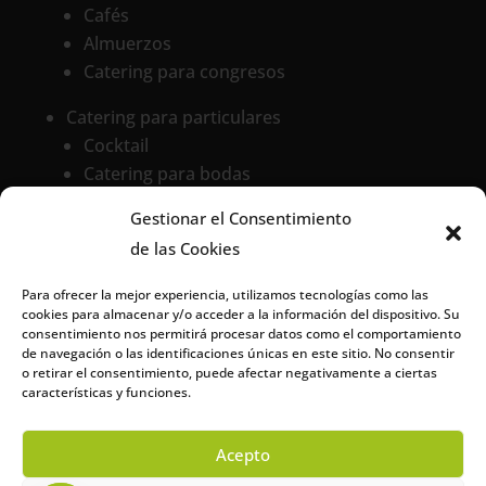
Cafés
Almuerzos
Catering para congresos
Catering para particulares
Cocktail
Catering para bodas
Catering para comuniones
Gestionar el Consentimiento
Espacios para eventos
de las Cookies
Para ofrecer la mejor experiencia, utilizamos tecnologías como las
cookies para almacenar y/o acceder a la información del dispositivo. Su
Datos de contacto
consentimiento nos permitirá procesar datos como el comportamiento
de navegación o las identificaciones únicas en este sitio. No consentir
o retirar el consentimiento, puede afectar negativamente a ciertas

C/ Ciudad de Frías, 24 portal 48
características y funciones.
28021 Madrid

915 06 13 19
–
915 39 99 68
Acepto